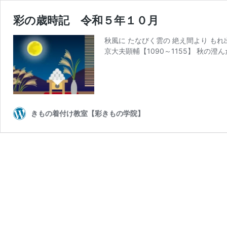
彩の歳時記 令和５年１０月
秋風に たなびく雲の 絶え間より も
京大夫顕輔【1090～1155】 秋の澄
きもの着付け教室【彩きもの学院】