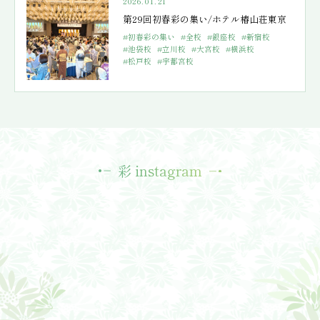
2026.01.21
第29回初春彩の集い/ホテル椿山荘東京
#初春彩の集い
#全校
#銀座校
#新宿校
#池袋校
#立川校
#大宮校
#横浜校
#松戸校
#宇都宮校
彩 instagram