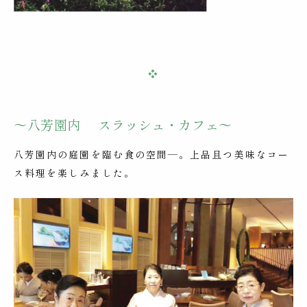
❖
～八芳園内 スラッシュ・カフェ～
八芳園内の庭園を臨む食の空間―。上品且つ美味なコー
ス料理を楽しみました。