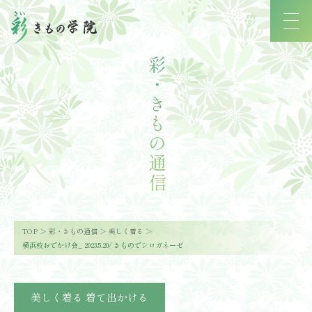
彩・きもの通信
TOP
彩・きもの通信
美しく着る
横浜校おでかけ会_ 2023.5.20/ きものでシロガネーゼ
美しく着る
着て出かける