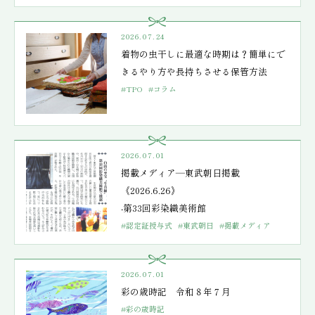
2026.07.24
着物の虫干しに最適な時期は？簡単にで
きるやり方や長持ちさせる保管方法
#TPO
#コラム
2026.07.01
掲載メディア―東武朝日掲載
《2026.6.26》
-第33回彩染織美術館
#認定証授与式
#東武朝日
#掲載メディア
2026.07.01
彩の歳時記 令和８年７月
#彩の歳時記