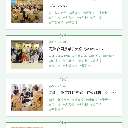
京-2026.5.23
#きもの大学
#銀座校
#新宿校
#池袋校
#立川校
#大宮校
#横浜校
#松戸校
#宇都宮校
#経営科
2026.04.21
花嫁合同授業 / 大宮校-2026.4.18
#全校合同授業
#花嫁衣裳
#銀座校
#新宿校
#池袋校
#立川校
#大宮校
#横浜校
#松戸校
#宇都宮校
#経営科
2026.04.20
第61回認定証授与式 / 有楽町朝日ホール
#認定証授与式
#銀座校
#新宿校
#池袋校
#立川校
#大宮校
#横浜校
#松戸校
#宇都宮校