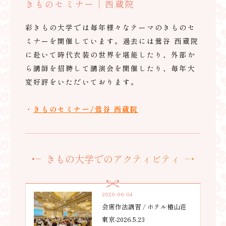
きものセミナー｜西蔵院
彩きもの大学では毎年様々なテーマのきものセ
ミナーを開催しています。過去には鶯谷 西蔵院
に赴いて時代衣装の世界を堪能したり、外部か
ら講師を招聘して講演会を開催したり、毎年大
変好評をいただいております。
・
きものセミナー/鶯谷 西蔵院
きもの大学でのアクティビティ
2026.06.04
会席作法講習 / ホテル椿山荘
東京-2026.5.23