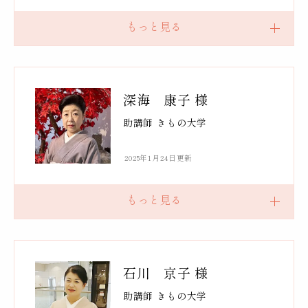
深海 康子 様
助講師 きもの大学
2025年1月24日更新
石川 京子 様
助講師 きもの大学