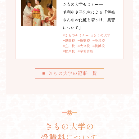
きもの大学セミナー—
毛利ゆき子先生による「舞妓
さんのお化粧と着つけ、風習
について」
#きものセミナー
#きもの大学
#銀座校
#新宿校
#池袋校
#立川校
#大宮校
#横浜校
#松戸校
#宇都宮校
きもの大学の記事一覧
きもの大学の
受講料について