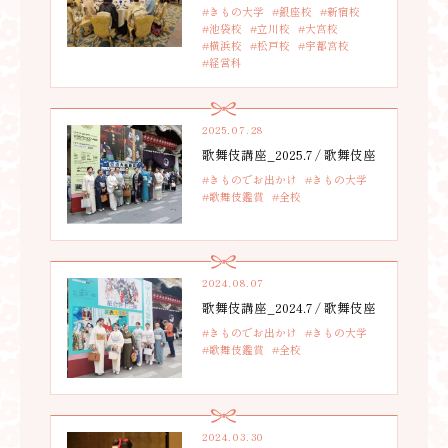
#きもの大学
#銀座校
#新宿校
#池袋校
#立川校
#大宮校
#横浜校
#松戸校
#宇都宮校
#経営科
2025.07.28
歌舞伎講座_2025.7 / 歌舞伎座
#きものでお出かけ
#きもの大学
#歌舞伎鑑賞
#全校
2024.08.07
歌舞伎講座_2024.7 / 歌舞伎座
#きものでお出かけ
#きもの大学
#歌舞伎鑑賞
#全校
2024.03.30