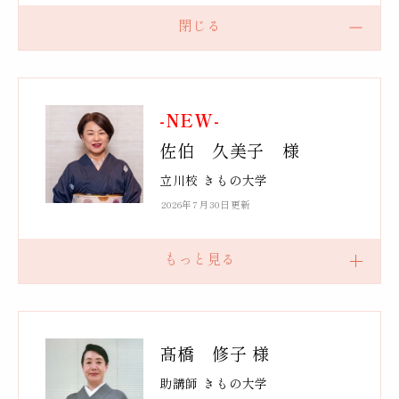
-NEW-
佐伯 久美子 様
立川校 きもの大学
2026年7月30日更新
髙橋 修子 様
助講師 きもの大学