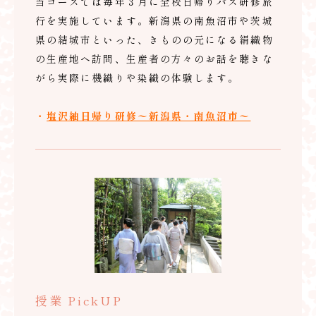
当コースでは毎年３月に全校日帰りバス研修旅
行を実施しています。新潟県の南魚沼市や茨城
県の結城市といった、きものの元になる絹織物
の生産地へ訪問、生産者の方々のお話を聴きな
がら実際に機織りや染織の体験します。
・
塩沢紬日帰り研修〜新潟県・南魚沼市〜
授業 PickUP