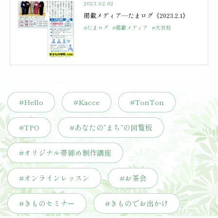
2023.02.02
掲載メディア―たまログ《2023.2.1》
#たまログ
#掲載メディア
#大宮校
#Hello
#Kacce
#TonTon
#TPO
#あなたの”まち”の回覧板
#オリジナル帯締め制作講座
#オンラインレッスン
#お茶会
#きものセミナー
#きものでお出かけ