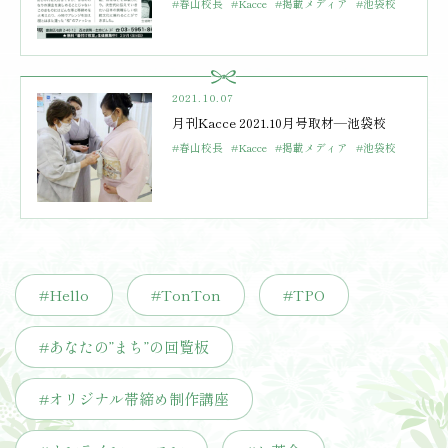
#春山校長
#Kacce
#掲載メディア
#池袋校
2021.10.07
月刊Kacce 2021.10月号取材—池袋校
#春山校長
#Kacce
#掲載メディア
#池袋校
#Hello
#TonTon
#TPO
#あなたの”まち”の回覧板
#オリジナル帯締め制作講座