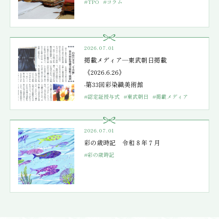
#TPO
#コラム
2026.07.01
掲載メディア―東武朝日掲載
《2026.6.26》
-第33回彩染織美術館
#認定証授与式
#東武朝日
#掲載メディア
2026.07.01
彩の歳時記 令和８年７月
#彩の歳時記