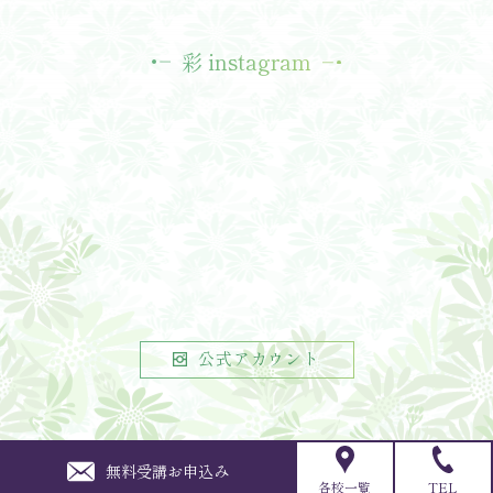
彩 instagram
公式アカウント
All Rights Reserved, Copyright(c)
無料受講お申込み
PAGE TOP
きもの着付け教室【彩きもの学院】SAI KIMONO-
各校一覧
TEL
GAKUIN