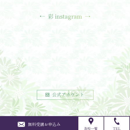
彩 instagram
公式アカウント
All Rights Reserved, Copyright(c)
無料受講お申込み
PAGE TOP
きもの着付け教室【彩きもの学院】SAI KIMONO-
各校一覧
TEL
GAKUIN