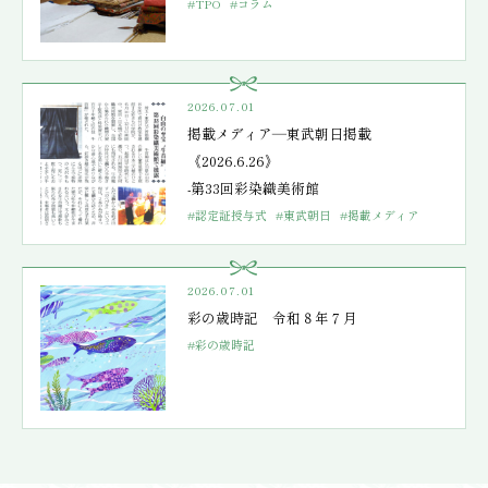
#TPO
#コラム
2026.07.01
掲載メディア―東武朝日掲載
《2026.6.26》
-第33回彩染織美術館
#認定証授与式
#東武朝日
#掲載メディア
2026.07.01
彩の歳時記 令和８年７月
#彩の歳時記