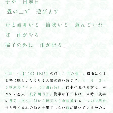
子が 日曜日
畳の上で 遊びます
お太鼓叩いて 笛吹いて 遊んでいれ
ば 雨が降る
櫺子の外に 雨が降る
」
中原中也【1907-1937】
の詩
「六月の雨」。
梅雨になる
と特に味わいたくなる人気の高い詩です
。４・４・３・
３構成のソネット（十四行詩）。
前半に現れる女は、か
つての恋人、
長谷川泰子。
後半の子どもは、当時一歳半
の
長男・文也。幻から現実へと急転換
する
二つの世界を
行き来する心の動きを果てしない
雨
が繋いでいるかのよ