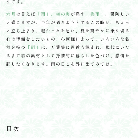
うです。
六月
の言えば
「雨」、梅の実
が熟す「
梅雨
」、鬱陶しい
と感じますが、半年が過ぎようとするこの時期、ちょっ
と立ち止まり、経た日々を思い、夏を爽やかに乗り切る
心の準備をしたいもの。心模様によって、いろいろな名
前を持つ
「雨」
は、万葉集に百首も詠まれ、現代にいた
るまで歌の素材として抒情的に暮らしを色づけ、感情を
託したくなります。雨の日こそ外に出てみては。
目次