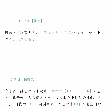
１１日
入梅【雑節】
暦の上で梅雨入り。「
入梅いわし
生姜たつぷり 炊き上
ぐる
」大澤美智子
１９日
桜桃忌
今も多く詠まれる小説家、
太宰治【1909～1948】
の忌
日。戦争未亡人の愛人と玉川に入水心中したのは6月
13
日
、6日後の
19日
に発見され、たまたま
19日
が誕生日だ