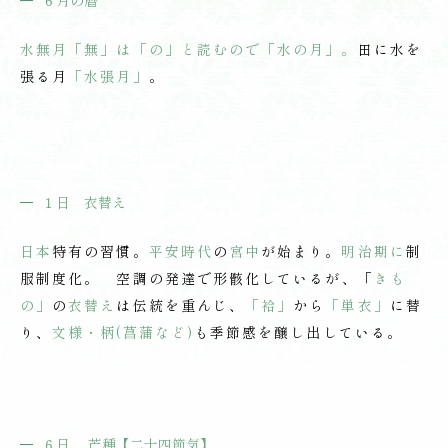
６月の暦
水無月
「
無」は「の」と読むので「
水の月
」。
田に水を
張る月
「
水張
月
」
。
１日
衣替え
日本
特有の習慣。
平安時代
の
宮中
が始まり。
明治期に
制
服制度化。 空調の発達で形骸化しているが、「
きも
の」
の
衣替え
は伝統を重んじ、
「袷」
から
「単衣」
に替
り、
文様・柄(菖蒲など)
も季節感を醸し出している。
６日
芒種
【二十四節気】