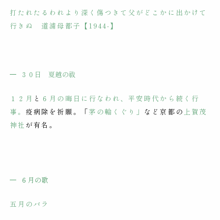
打たれたるわれより深く傷つきて父がどこかに出かけて
行きぬ 道浦母都子【1944-】
３０日
夏越
の
祓
１２月
と
６月の
晦日
に行なわれ、平安時代から続く行
事。
疫病除を祈願。「
茅の輪くぐり」
など京都の
上賀茂
神社
が有名。
６月の歌
五月のバラ