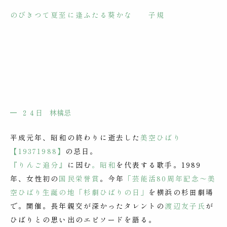
のびきつて夏至に逢ふたる葵かな 子規
２４日 林檎忌
平成元年、昭和の終わりに逝去した
美空ひばり
【19371988】
の忌日。
『りんご追分』
に因む
。昭和
を代表する歌手。1989
年、女性初の
国民栄誉賞
。今年
「芸能活80周年記念～美
空ひばり生誕の地「杉劇ひばりの日」
を横浜の杉田劇場
で。開催。長年親交が深かったタレントの
渡辺友子氏
が
ひばりとの思い出のエピソードを語る。