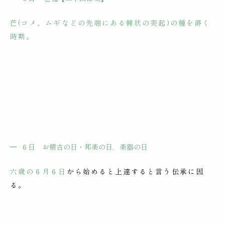
芒
(コメ、ムギなどの先端にある棘状の突起)の種を蒔く
時期
。
６日
お稽古の日・
邦楽の日，楽器の日
六歳の６月６日
から始めると上達すると言う伝承に因
る。