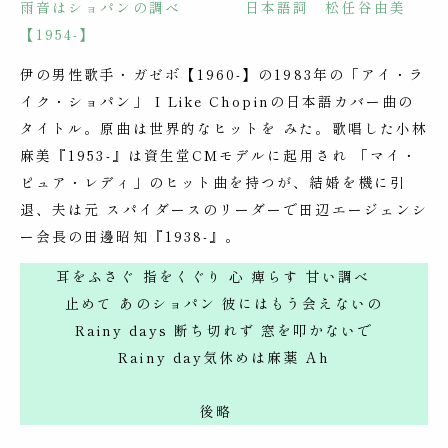
雨音はショパンの調べ 日本語詞 松任谷由美
【1954-】
伊の男性歌手・ガゼボ【1960-】の1983年の「アイ・ラ
イク・ショパン」 I Like Chopinの日本語カバー曲の
タイトル。原曲は世界的なヒットを みた。歌唱した小林
麻美『1953-』は資生堂CMモデルに起用され 「マイ・
ピュア・レディ」のヒット曲を持つが、結婚を機に引
退、夫は元 スパイダースのリーダーで田辺エージェンシ
ー会長の田邊昭知『1938-』。
耳をふさぐ 指をくぐり 心 痺らす 甘い調べ
止めて あのショパン 彼にはもう会えないの
Rainy days 断ち切れず 窓を叩かないで
Rainy day気休めは麻薬 Ah
後略