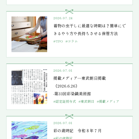
2026.07.24
着物の虫干しに最適な時期は？簡単にで
きるやり方や長持ちさせる保管方法
#TPO
#コラム
2026.07.01
掲載メディア―東武朝日掲載
《2026.6.26》
-第33回彩染織美術館
#認定証授与式
#東武朝日
#掲載メディア
2026.07.01
彩の歳時記 令和８年７月
#彩の歳時記