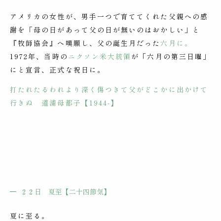
アメリカの女性が、男手一つで育ててくれた父親への感
謝を「母の日があって父の日が無いのはおかしい」と
『牧師協会』へ嘆願し、父の誕生月だった
六月に。
1972年、当時の
ニクソン米大統領
が「六月の第三日曜」
にと宣言、正式な祝日に。
打たれたるわれより深く傷つきて父がどこかに出かけて
行きぬ 道浦母都子【1944-】
２２
日
夏至
【二十四節気】
夏に至る。