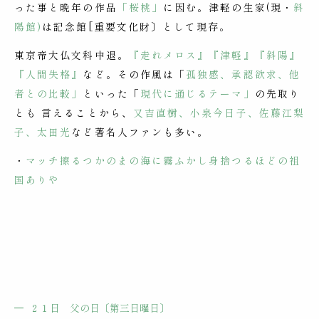
った事と晩年の作品
「桜桃」
に因む。津軽の生家(現・
斜
陽館)
は記念館[重要文化財〕として現存。
東京帝大仏文科中退。
『走れメロス』『津軽』『斜陽』
『人間失格』
など。その作風は「
孤独感、承認欲求、他
者との比較」
といった「
現代に通じるテーマ」
の先取り
とも 言えることから、
又吉直樹、小泉今日子、佐藤江梨
子、太田光
など著名人ファンも多い。
・
マッチ擦るつかのまの海に霧ふかし身捨つるほどの祖
国ありや
２１日 父の日〔第三日曜日〕