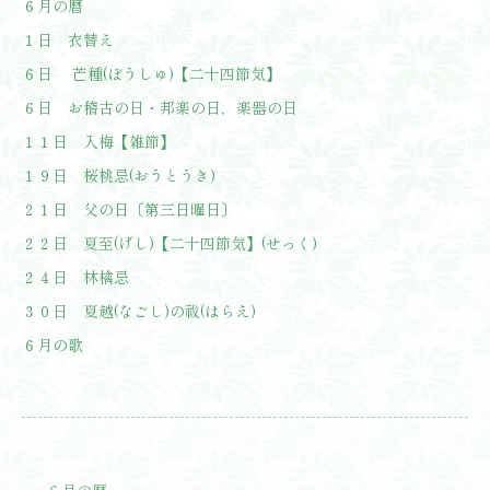
６月の暦
１日 衣替え
６日 芒種(ぼうしゅ)【二十四節気】
６日 お稽古の日・邦楽の日，楽器の日
１１日 入梅【雑節】
１９日 桜桃忌(おうとうき)
２１日 父の日〔第三日曜日〕
２２日 夏至(げし)【二十四節気】(せっく)
２４日 林檎忌
３０日 夏越(なごし)の祓(はらえ)
６月の歌