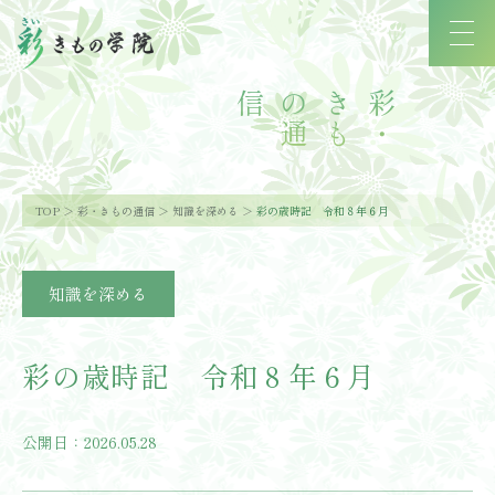
信
彩
・
き
も
の
通
TOP
彩・きもの通信
知識を深める
彩の歳時記 令和８年６月
知識を深める
彩の歳時記 令和８年６月
公開日：2026.05.28